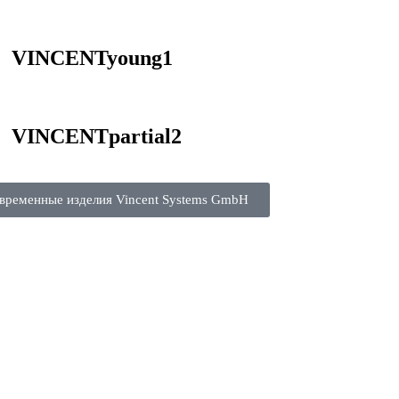
VINCENTyoung1
VINCENTpartial2
временные изделия Vincent Systems GmbH