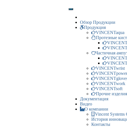
Обзор Продукции
Продукция
VINCENTaqua
Протезные кис
VINCENTe
VINCENT
Частичная ампу
VINCENTp
VINCENTpa
VINCENTwrist
VINCENTpower 
VINCENTglove
VINCENTwork
VINCENTsoft
Прочие изделия
Документация
Видео
О компании
Vincent System
История инновац
Контакты