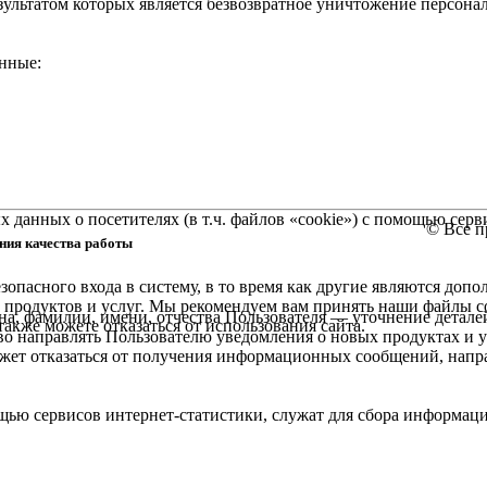
зультатом которых является безвозвратное уничтожение персо
нные:
х данных о посетителях (в т.ч. файлов «cookie») с помощью сер
© Все п
ния качества работы
зопасного входа в систему, в то время как другие являются д
продуктов и услуг. Мы рекомендуем вам принять наши файлы c
а, фамилии, имени, отчества Пользователя — уточнение деталей 
акже можете отказаться от использования сайта.
во направлять Пользователю уведомления о новых продуктах и 
ожет отказаться от получения информационных сообщений, напр
ью сервисов интернет-статистики, служат для сбора информаци