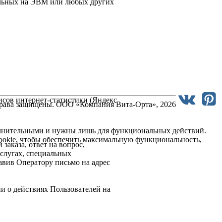
нальных на ЭВМ или любых других
висов интернет-статистики (Яндекс
рава защищены. ООО «Компания Вита-Орта», 2026
ополнительными и нужны лишь для функциональных действий.
ookie, чтобы обеспечить максимальную функциональность,
заказа, ответ на вопрос,
услугах, специальных
авив Оператору письмо на адрес
и о действиях Пользователей на