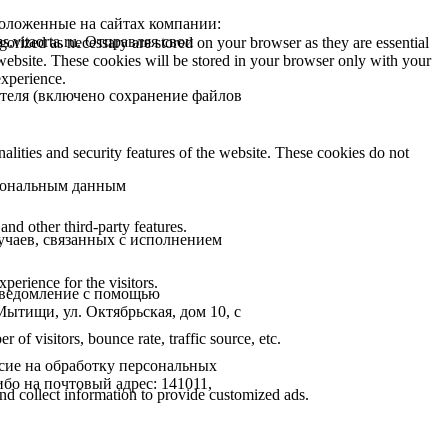
положенные на сайтах компании:
ems.vitaorta.ru. Отправляя свои
gorized as necessary are stored on your browser as they are essential
 website. These cookies will be stored in your browser only with your
experience.
ателя (включено сохранение файлов
nalities and security features of the website. These cookies do not
рсональным данным
and other third-party features.
учаев, связанных с исполнением
perience for the visitors.
 уведомление с помощью
Мытищи, ул. Октябрьская, дом 10, с
of visitors, bounce rate, traffic source, etc.
сие на обработку персональных
бо на почтовый адрес: 141011,
nd collect information to provide customized ads.