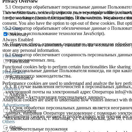
Privacy Overview
5.1 Оператор обрабатывает персональные данные Пользовател
www.vitaorta.ru, www.alps.vitaorta.ru, www.regalprosthesis.vitaorta
This website uses cookies to improve your experience while you naviga
персональные данные Оператору, Пользователь выражает свое
for the working of basic functionalities of the website. We also use t
consent. You also have the option to opt-out of these cookies. But op
5.2 Оператор обрабатывает обезличенные данные о Пользовате
Necessary
«cookie» и использование технологии JavaScript).
Necessary
Always Enabled
6. Порядок сбора, хранения, передачи и других видов обраб
Necessary cookies are absolutely essential for the website to function 
store any personal information.
6.1 Оператор обеспечивает сохранность персональных данн
Functional
неуполномоченных лиц.
Functional
Functional cookies help to perform certain functionalities like sharing 
6.2 Персональные данные Пользователя никогда, ни при каки
Performance
действующего законодательства.
Performance
Performance cookies are used to understand and analyze the key perfor
6.3. В случае выявления неточностей в персональных данных
Analytics
электронной почты на электронный адрес Оператора info@vitao
Analytics
пометкой «Актуализация персональных данных».
Analytical cookies are used to understand how visitors interact with th
Advertisement
6.3 Срок обработки персональных данных является неогранич
Advertisement
данных, направив Оператору уведомление с помощью электрон
Advertisement cookies are used to provide visitors with relevant ads 
Московская область, г. Мытищи, ул. Октябрьская, дом 10, с 
Others
Others
7. Заключительные положения