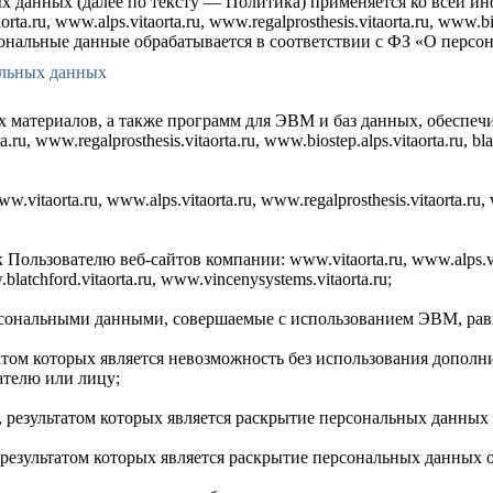
х данных (далее по тексту — Политика) применяется ко всей и
u, www.alps.vitaorta.ru, www.regalprosthesis.vitaorta.ru, www.bios
 Персональные данные обрабатывается в соответствии с ФЗ «О пер
альных данных
 материалов, а также программ для ЭВМ и баз данных, обеспеч
, www.regalprosthesis.vitaorta.ru, www.biostep.alps.vitaorta.ru, blat
aorta.ru, www.alps.vitaorta.ru, www.regalprosthesis.vitaorta.ru, w
ользователю веб-сайтов компании: www.vitaorta.ru, www.alps.vit
.blatchford.vitaorta.ru, www.vincenysystems.vitaorta.ru;
сональными данными, совершаемые с использованием ЭВМ, равно
татом которых является невозможность без использования допол
телю или лицу;
 результатом которых является раскрытие персональных данных
результатом которых является раскрытие персональных данных 