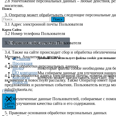
2.8 Уничтожение персональных данных – любые действия, ре
носителях.
Поиск
3. Оператор может обрабатывать следующие персональные да
3.1 Адрес электронной почты Пользователя
Карта Сайта
3.2 Номер телефона Пользователя
Политика конфиденциальности
3.3. Фамилию, имя, отчество Пользователя
3.4. Также на сайте происходит сбор и обработка обезличенны
Метрика, Аналитика и других).
Данный сайт использует файлы cookie для повыше
Главная
Продукция
4. Цели обработки персональных данных
Видео
Некоторые файлы cookie необходимы для бе
О компании
Мы собираем данные для улучшения наших 
4.1 Цель обработки адреса электронной почты, номера телефон
Контакты
которую может предоставить наш сайт. Вы т
включение в новостную рассылку. Также Оператор имеет пра
Новости
предложениях и различных событиях. Пользователь всегда м
info@vitaorta.ru;
Принять
4.2 Обезличенные данные Пользователей, собираемые с помощ
сайте, улучшения качества сайта и его содержания.
Close
5. Правовые основания обработки персональных данных