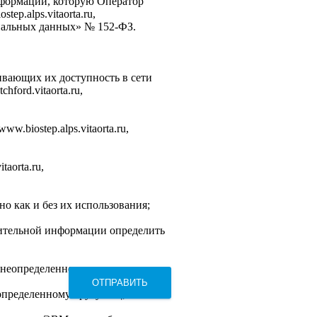
нформации, которую Оператор
tep.alps.vitaorta.ru,
сональных данных» № 152-ФЗ.
ивающих их доступность в сети
chford.vitaorta.ru,
ww.biostep.alps.vitaorta.ru,
aorta.ru,
 как и без их использования;
нительной информации определить
 неопределенному кругу лиц;
ОТПРАВИТЬ
определенному кругу лиц;