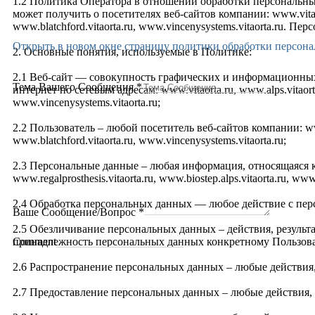
1.2 Политика Оператора в отношении обработки персональны
может получить о посетителях веб-сайтов компании: www.vitaorta.r
www.blatchford.vitaorta.ru, www.vincenysystems.vitaorta.ru.
Открыть в новом окне страницу политики обработки персон
2. Основные понятия, используемые в Политике:
2.1 Веб-сайт — совокупность графических и информационных
Тема Вашего Сообщения
*
интернет по сетевым адресам: www.vitaorta.ru, www.alps.vitaorta.ru
www.vincenysystems.vitaorta.ru;
2.2 Пользователь – любой посетитель веб-сайтов компании: www.vit
www.blatchford.vitaorta.ru, www.vincenysystems.vitaorta.ru;
2.3 Персональные данные – любая информация, относящаяся к П
www.regalprosthesis.vitaorta.ru, www.biostep.alps.vitaorta.ru, www
2.4 Обработка персональных данных — любое действие с пер
Ваше Сообщение/Вопрос
*
2.5 Обезличивание персональных данных – действия, резуль
принадлежность персональных данных конкретному Пользова
Comment
2.6 Распространение персональных данных – любые действия,
2.7 Предоставление персональных данных – любые действия, 