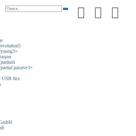
ти
volution5
young3+
тация
artial4
rtial passive3+
USB flex
s
s GmbH
ий